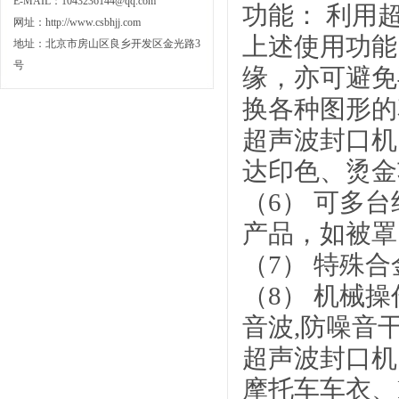
E-MAIL：1043236144@qq.com
功能： 利用
网址：
http://www.csbhjj.com
上述使用功能
地址：北京市房山区良乡开发区金光路3
号
缘，亦可避免
换各种图形的
超声波封口机
达印色、烫金
（6） 可多
产品，如被罩
（7） 特殊
（8） 机械
音波,防噪音
超声波封口机
摩托车车衣、